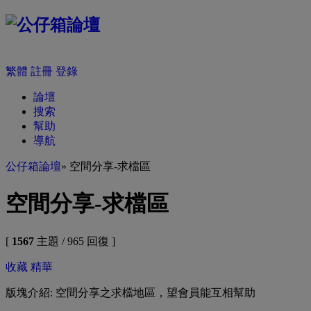
繁體
註冊
登錄
論壇
搜索
幫助
導航
公仔箱論壇
» 空間分享-求檔區
空間分享-求檔區
[
1567
主題 / 965 回復 ]
收藏
精華
版塊介紹: 空間分享之求檔地區，望會員能互相幫助