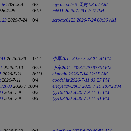
ute
2026-8-4
0
/
2
mycompute
3 天前 08:02 AM
026-7-28
0
/
10
mkt11
2026-7-28 02:27 PM
0123
2026-7-24
0
/
4
zeroexe0123
2026-7-24 08:36 AM
小草2011
2026-7-22 01:28 PM
741
2026-5-30
1
/
12
1
2026-7-19
0
/
20
小草2011
2026-7-19 07:18 PM
5
2026-5-21
8
/
111
chunghi
2026-7-14 12:25 AM
t
2026-7-11
0
/
4
goodshiit
2026-7-11 03:27 PM
ow2003
2026-7-10
0
/
4
ericyellow2003
2026-7-10 10:42 PM
00
2026-7-9
0
/
2
lyy198400
2026-7-9 11:43 PM
00
2026-7-9
0
/
5
lyy198400
2026-7-9 11:31 PM
ng
2026-6-29
0
/
3
AlienKing
2026-6-29 09:53 AM