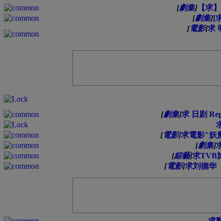
[
劇集
]
【求】
[
劇集
]
[
[
電影
]
求 
[
劇集
]
求 日剧 Re
[
電影
]
求電影"妖
[
劇集
]
[
綜藝
]
求TV
[
電影
]
求刘德华
求歡