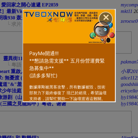
 愛回家之開心速遞 EP2859
mycomp
求］最新Viutv 超人狄奧
mkt11
2
✕
明珠930 轰天妙探 粤语版
zeroexe
└ 求片
靈異街11號
pakman
└ 粵語
peart 重啟人生 粤语 mp4 全10集
小草201
求: 無憂渡 (粵語)
alice112
魔道"&"羞羞的鐵拳"&"妖鈴鈴"
goodshii
求少年法庭 Netflix短劇
ericyell
B旅游剧（山水有传奇）粤语。
lyy1984
（三國之見龍卸甲）粤语。谢谢
lyy1984
樂頌1 和 歡樂頌2
AlienKi