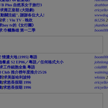
VB Plus 自然系女子旅行3
deathbor
求雍正皇朝 (大陸劇)
ericyell
運動關注組", 謝謝各位大人!
wwwdog
藝
]
求：Viu TV - 晚吹
tk1256
2
求hoy tv的《女行團》
ykantho
求 巾幗梟雄 第一二季
boom00
 情濃大地 [1995] 粵語
boom00
大地餐桌 S2 EP06／粵語／任何格式大小
johnlon
求工作細胞全集 粵語
cola888
ll Club 推介榜年度推介25/26
waiming
影
]
求美版哈利波特
wksiau
2
集
]
求悠長假期 1996
ericyell
集
]
求悠長假期 1996
ericyell