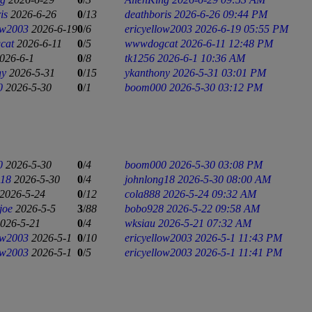
is
2026-6-26
0
/
13
deathboris
2026-6-26 09:44 PM
ow2003
2026-6-19
0
/
6
ericyellow2003
2026-6-19 05:55 PM
cat
2026-6-11
0
/
5
wwwdogcat
2026-6-11 12:48 PM
026-6-1
0
/
8
tk1256
2026-6-1 10:36 AM
ny
2026-5-31
0
/
15
ykanthony
2026-5-31 03:01 PM
0
2026-5-30
0
/
1
boom000
2026-5-30 03:12 PM
0
2026-5-30
0
/
4
boom000
2026-5-30 03:08 PM
g18
2026-5-30
0
/
4
johnlong18
2026-5-30 08:00 AM
2026-5-24
0
/
12
cola888
2026-5-24 09:32 AM
joe
2026-5-5
3
/
88
bobo928
2026-5-22 09:58 AM
026-5-21
0
/
4
wksiau
2026-5-21 07:32 AM
ow2003
2026-5-1
0
/
10
ericyellow2003
2026-5-1 11:43 PM
ow2003
2026-5-1
0
/
5
ericyellow2003
2026-5-1 11:41 PM