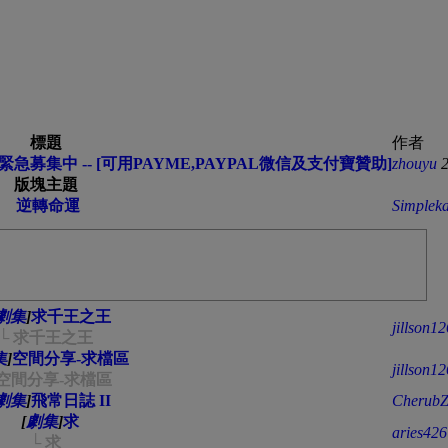
標題
作者
急募集中 -- [可用PAYME,PAYPAL微信及支付寶贊助]
zhouyu
版塊主題
逆轉命運
Simpleka
劇集
]
求千王之王
jillson12
└ 求千王之王
集
]
空間分享-求檔區
jillson12
 空間分享-求檔區
劇集
]
飛常日誌 II
CherubZ
[
劇集
]
求
aries426
└ 求