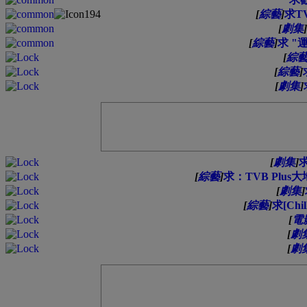
[
綜藝
]
求T
[
劇集
]
[
綜藝
]
求 "
[
綜
[
綜藝
]
[
劇集
]
[
劇集
]
求
[
綜藝
]
求：TVB Plus
[
劇集
]
[
綜藝
]
求[Chi
[
電
[
劇
[
劇