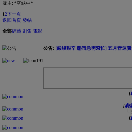
版主: *空缺中*
1
2
下一頁
返回首頁
發帖
全部
綜藝
劇集
電影
公告:
[嚴峻艱辛 懇請急需幫忙] 五月營運費緊
[
[
劇
└
[