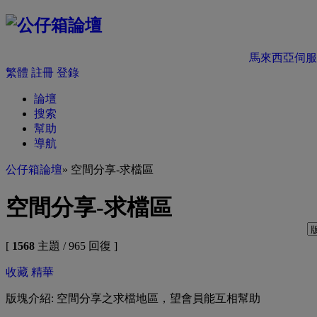
馬來西亞伺服
繁體
註冊
登錄
論壇
搜索
幫助
導航
公仔箱論壇
» 空間分享-求檔區
空間分享-求檔區
[
1568
主題 / 965 回復 ]
收藏
精華
版塊介紹: 空間分享之求檔地區，望會員能互相幫助