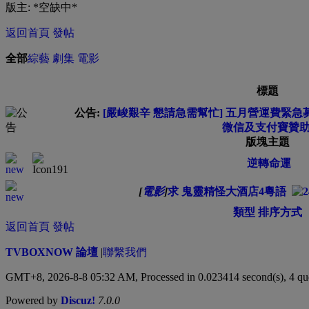
版主: *空缺中*
返回首頁
發帖
全部
綜藝
劇集
電影
標題
公告:
[嚴峻艱辛 懇請急需幫忙] 五月營運費緊急募集中
微信及支付寶贊助
版塊主題
逆轉命運
[
電影
]
求 鬼靈精怪大酒店4粵語
類型
排序方式
返回首頁
發帖
TVBOXNOW 論壇
|
聯繫我們
GMT+8, 2026-8-8 05:32 AM,
Processed in 0.023414 second(s), 4 qu
Powered by
Discuz!
7.0.0