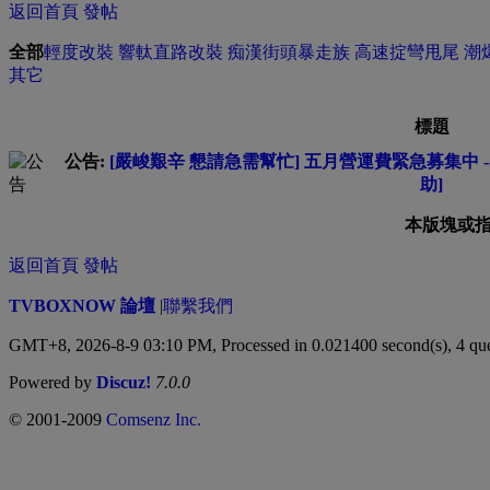
返回首頁
發帖
全部
輕度改裝
響軚直路改裝
痴漢街頭暴走族
高速掟彎甩尾
潮
其它
標題
公告:
[嚴峻艱辛 懇請急需幫忙] 五月營運費緊急募集中 --
助]
本版塊或
返回首頁
發帖
TVBOXNOW 論壇
|
聯繫我們
GMT+8, 2026-8-9 03:10 PM,
Processed in 0.021400 second(s), 4 qu
Powered by
Discuz!
7.0.0
© 2001-2009
Comsenz Inc.