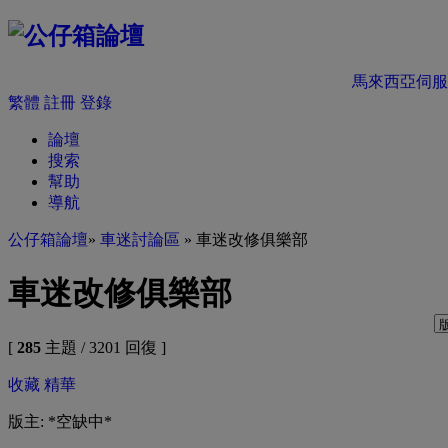
馬來西亞伺服
繁體
註冊
登錄
論壇
搜索
幫助
導航
公仔箱論壇
»
車迷討論區
» 車迷改修俱樂部
車迷改修俱樂部
[
285
主題 / 3201 回復 ]
收藏
精華
版主: *空缺中*