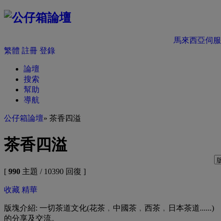
馬來西亞伺服
繁體
註冊
登錄
論壇
搜索
幫助
導航
公仔箱論壇
» 茶香四溢
茶香四溢
[
990
主題 / 10390 回復 ]
收藏
精華
版塊介紹: 一切茶道文化(花茶﹐中國茶﹐西茶﹐日本茶道......)
的分享及交流。