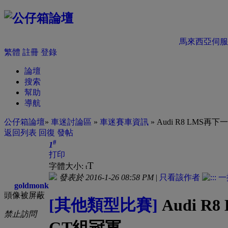
馬來西亞伺服
繁體
註冊
登錄
論壇
搜索
幫助
導航
公仔箱論壇
»
車迷討論區
»
車迷賽車資訊
» Audi R8 LM
返回列表
回復
發帖
#
1
打印
T
字體大小:
t
發表於 2016-1-26 08:58 PM
|
只看該作者
goldmonk
頭像被屏蔽
[其他類型比賽]
Audi 
禁止訪問
GT組冠軍