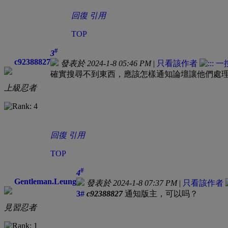
回復
引用
TOP
#
3
c92388827
發表於 2024-1-8 05:46 PM
|
只看該作者
確實搜尋不到東西，應該怎樣通知論壇讓他們處
上級忍者
回復
引用
TOP
#
4
Gentleman.Leung
發表於 2024-1-8 07:37 PM
|
只看該作者
3#
c92388827
通知版主，可以吗？
見習忍者