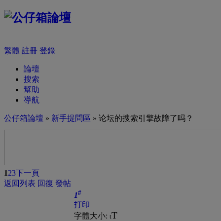
繁體
註冊
登錄
論壇
搜索
幫助
導航
公仔箱論壇
»
新手提問區
» 论坛的搜索引擎故障了吗？
1
2
3
下一頁
返回列表
回復
發帖
#
1
打印
T
字體大小:
t