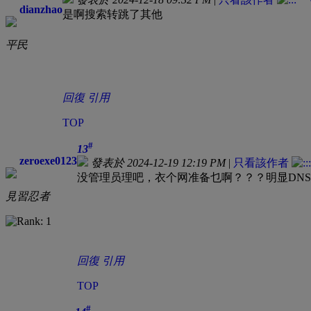
dianzhao
是啊搜索转跳了其他
平民
回復
引用
TOP
#
13
zeroexe0123
發表於 2024-12-19 12:19 PM
|
只看該作者
没管理员理吧，衣个网准备乜啊？？？明显DN
見習忍者
回復
引用
TOP
#