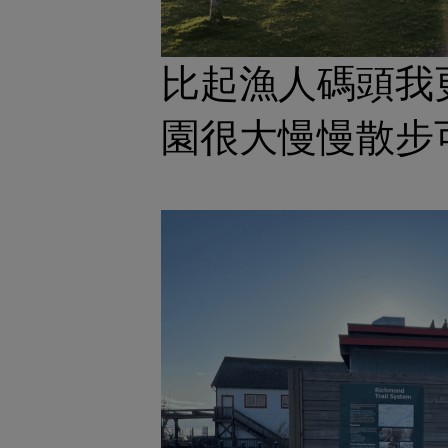
比起漁人碼頭我
園很大慢慢散步