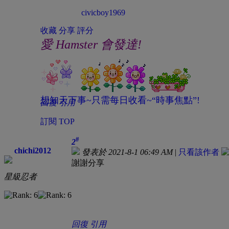
civicboy1969
收藏
分享
評分
愛 Hamster 會發達!
想知天下事~只需每日收看~“時事焦點”!
回復
引用
訂閱
TOP
#
2
chichi2012
發表於 2021-8-1 06:49 AM
|
只看該作者
謝謝分享
星級忍者
回復
引用