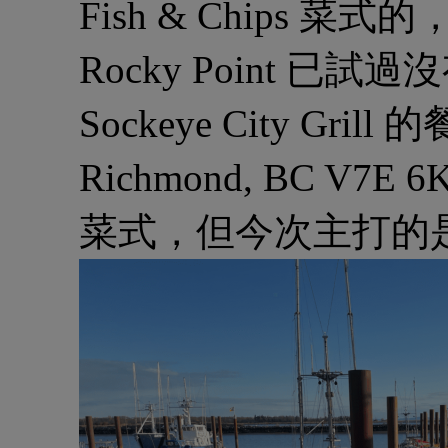
Fish & Chips
Rocky Point 
Sockeye City Grill 
Richmond, BC 
菜式，但今次主打的是Fi