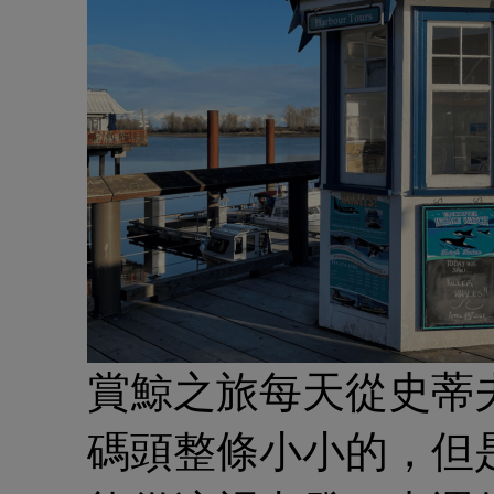
賞鯨之旅每天從史蒂
碼頭整條小小的，但