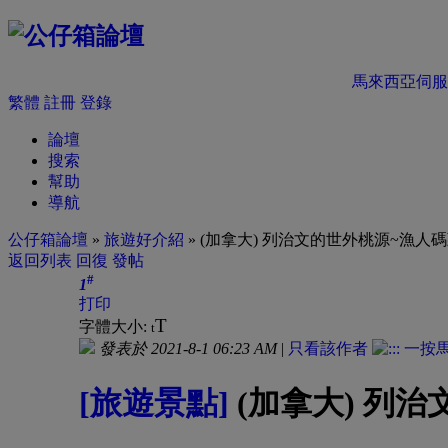
馬來西亞伺服
繁體
註冊
登錄
論壇
搜索
幫助
導航
公仔箱論壇
»
旅遊好介紹
» (加拿大) 列治文的世外桃源~漁人
返回列表
回復
發帖
#
1
打印
T
字體大小:
t
發表於 2021-8-1 06:23 AM
|
只看該作者
[旅遊景點]
(加拿大) 列