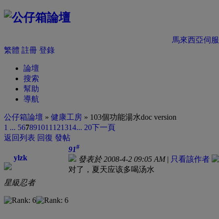
馬來西亞伺服
繁體
註冊
登錄
論壇
搜索
幫助
導航
公仔箱論壇
»
健康工房
» 103個功能湯水doc version
1 ...
5
6
7
8
9
10
11
12
13
14
... 20
下一頁
返回列表
回復
發帖
#
91
ylzk
發表於 2008-4-2 09:05 AM
|
只看該作者
对了，夏天应该多喝汤水
星級忍者