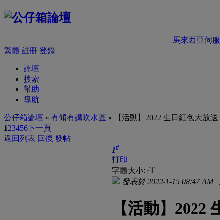
馬來西亞伺服
繁體
註冊
登錄
論壇
搜索
幫助
導航
公仔箱論壇
»
有傾有講吹水區
» 【活動】2022 生日紅包大放送
1
2
3
4
5
6
下一頁
返回列表
回復
發帖
#
1
打印
T
字體大小:
t
發表於 2022-1-15 08:47 AM
|
【活動】2022