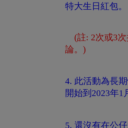
特大生日紅包。
(註: 2次或
論。)
4. 此活動為長期
開始到2023年1
5. 還沒有在
公仔