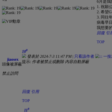
6月是我
1. 祝
2. 希
3. 同
病毒早
我想要的
回復
引
TOP
#
10
發表於 2024-7-3 11:47 PM
|
只看該作者
jiaosex
提示:
作者被禁止或刪除 內容自動屏蔽
頭像被屏蔽
禁止訪問
回復
引用
TOP
#
11