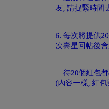
友, 請捉緊時
6. 每次將提供
次壽星回帖後會
待20個紅包都
(內容一樣, 紅