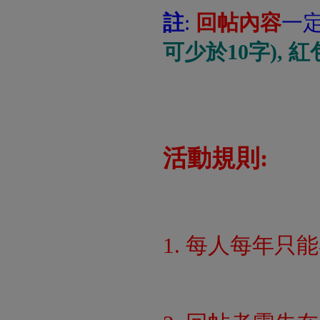
註
:
回帖內容
一
可少於10字), 
活動規則:
1. 每人每年只